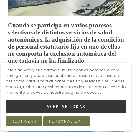
Cuando se participa en varios procesos
selectivos de distintos servicios de salud
autonómicos, la adquisición de la condición
de personal estatutario fijo en uno de ellos
no comporta la exclusión automática del
que todavía no ha finalizado.
Este sitio web y sus partners utiliza cookies para mejorar la
Noticias
navegación y poder personalizar tu experiencia de usuario,
así como para recopilar datos de uso y estadísticos. Puedes
derecho de acceso al empleo público.
aceptar, rechazar o gestionar el uso de estas cookies en todo
momento, a través de nuestra página de cookies.
Especialidades en el régimen estatutario.
ACEPTAR TODAS
LEER MÁS
RECHAZAR
PERSONALIZAR