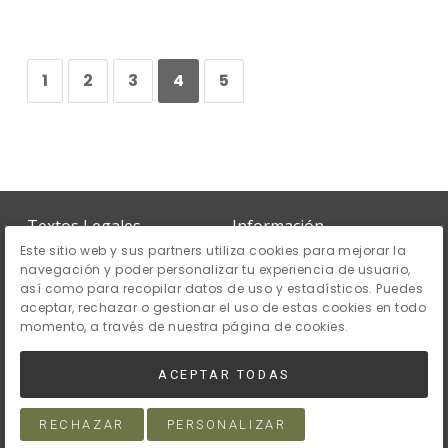
1
2
3
4
5
Textos Legales
Información
Este sitio web y sus partners utiliza cookies para mejorar la
Política de Privacidad
Inicio
navegación y poder personalizar tu experiencia de usuario,
así como para recopilar datos de uso y estadísticos. Puedes
Aviso Legal
Sobre Nosotros
aceptar, rechazar o gestionar el uso de estas cookies en todo
Política de Cookies
Noticias
momento, a través de nuestra página de cookies.
ACEPTAR TODAS
© 2026 abogadoenalicante · Creado con
RECHAZAR
PERSONALIZAR
Vendomia
.