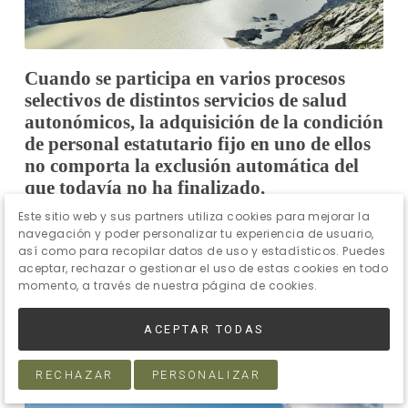
Cuando se participa en varios procesos
selectivos de distintos servicios de salud
autonómicos, la adquisición de la condición
de personal estatutario fijo en uno de ellos
no comporta la exclusión automática del
que todavía no ha finalizado.
Este sitio web y sus partners utiliza cookies para mejorar la
Noticias
navegación y poder personalizar tu experiencia de usuario,
así como para recopilar datos de uso y estadísticos. Puedes
derecho de acceso al empleo público.
aceptar, rechazar o gestionar el uso de estas cookies en todo
momento, a través de nuestra página de cookies.
Especialidades en el régimen estatutario.
ACEPTAR TODAS
LEER MÁS
RECHAZAR
PERSONALIZAR